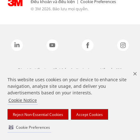
Điều khoản và điều kiện
|
Cookie Preferences
© 3M 2026. Bảo lưu mọi quyền.
Các nhãn hiệu được liệt kê ở trên là các thương hiệu của 3M.
This website uses cookies on your device to enhance site
navigation, analyze site usage, and deliver you
advertisements based on your interests.
Cookie Notice
Reject Non-Essential Cookies
Accept Cookies
Cookie Preferences