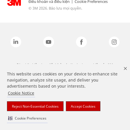
Điều khoản và điều kiện
|
Cookie Preferences
© 3M 2026. Bảo lưu mọi quyền.
Các nhãn hiệu được liệt kê ở trên là các thương hiệu của 3M.
This website uses cookies on your device to enhance site
navigation, analyze site usage, and deliver you
advertisements based on your interests.
Cookie Notice
Reject Non-Essential Cookies
Accept Cookies
Cookie Preferences