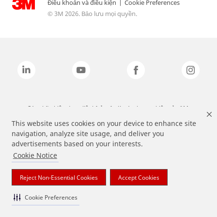
Điều khoản và điều kiện
|
Cookie Preferences
© 3M 2026. Bảo lưu mọi quyền.
Các nhãn hiệu được liệt kê ở trên là các thương hiệu của 3M.
This website uses cookies on your device to enhance site
navigation, analyze site usage, and deliver you
advertisements based on your interests.
Cookie Notice
Reject Non-Essential Cookies
Accept Cookies
Cookie Preferences