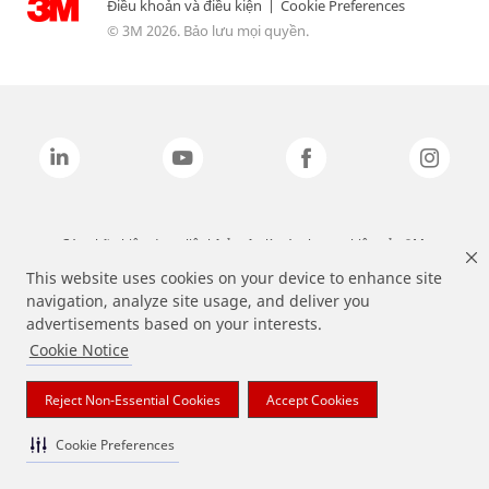
Điều khoản và điều kiện
|
Cookie Preferences
© 3M 2026. Bảo lưu mọi quyền.
Các nhãn hiệu được liệt kê ở trên là các thương hiệu của 3M.
This website uses cookies on your device to enhance site
navigation, analyze site usage, and deliver you
advertisements based on your interests.
Cookie Notice
Reject Non-Essential Cookies
Accept Cookies
Cookie Preferences