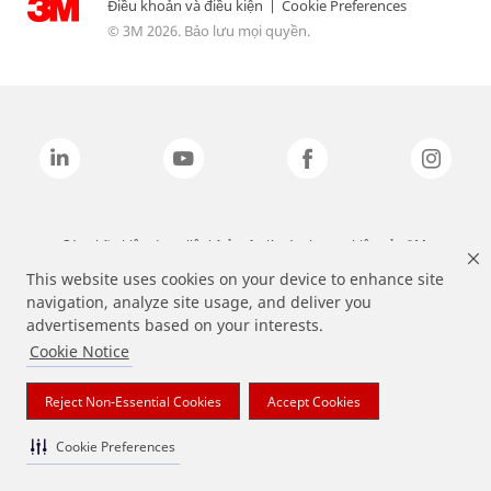
Điều khoản và điều kiện
|
Cookie Preferences
© 3M 2026. Bảo lưu mọi quyền.
Các nhãn hiệu được liệt kê ở trên là các thương hiệu của 3M.
This website uses cookies on your device to enhance site
navigation, analyze site usage, and deliver you
advertisements based on your interests.
Cookie Notice
Reject Non-Essential Cookies
Accept Cookies
Cookie Preferences