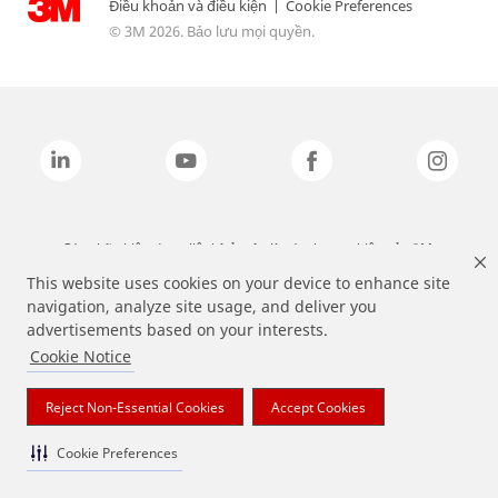
Điều khoản và điều kiện
|
Cookie Preferences
© 3M 2026. Bảo lưu mọi quyền.
Các nhãn hiệu được liệt kê ở trên là các thương hiệu của 3M.
This website uses cookies on your device to enhance site
navigation, analyze site usage, and deliver you
advertisements based on your interests.
Cookie Notice
Reject Non-Essential Cookies
Accept Cookies
Cookie Preferences