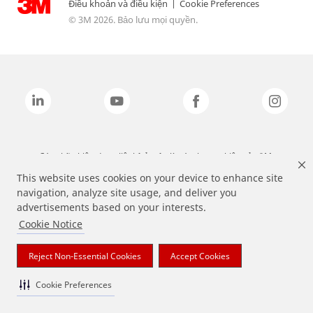
Điều khoản và điều kiện
|
Cookie Preferences
© 3M 2026. Bảo lưu mọi quyền.
Các nhãn hiệu được liệt kê ở trên là các thương hiệu của 3M.
This website uses cookies on your device to enhance site
navigation, analyze site usage, and deliver you
advertisements based on your interests.
Cookie Notice
Reject Non-Essential Cookies
Accept Cookies
Cookie Preferences