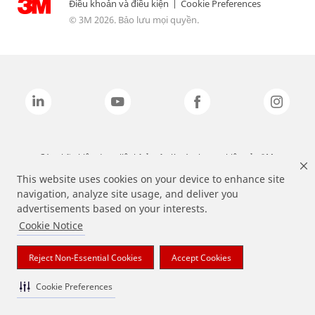
Điều khoản và điều kiện
|
Cookie Preferences
© 3M 2026. Bảo lưu mọi quyền.
Các nhãn hiệu được liệt kê ở trên là các thương hiệu của 3M.
This website uses cookies on your device to enhance site
navigation, analyze site usage, and deliver you
advertisements based on your interests.
Cookie Notice
Reject Non-Essential Cookies
Accept Cookies
Cookie Preferences