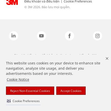
Điều khoản và điều kiện
|
Cookie Preferences
© 3M 2026. Bảo lưu mọi quyền.
Các nhãn hiệu được liệt kê ở trên là các thương hiệu của 3M.
This website uses cookies on your device to enhance site
navigation, analyze site usage, and deliver you
advertisements based on your interests.
Cookie Notice
Reject Non-Essential Cookies
Accept Cookies
Cookie Preferences