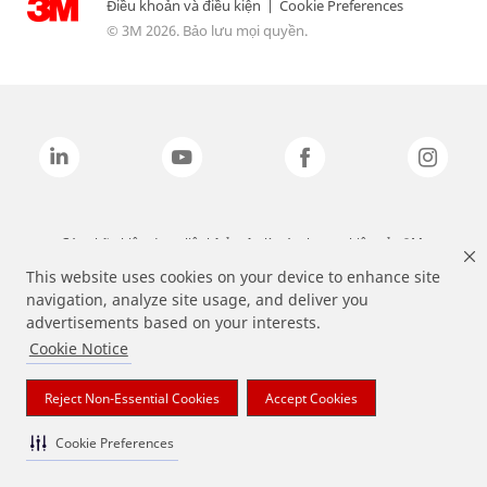
Điều khoản và điều kiện
|
Cookie Preferences
© 3M 2026. Bảo lưu mọi quyền.
Các nhãn hiệu được liệt kê ở trên là các thương hiệu của 3M.
This website uses cookies on your device to enhance site
navigation, analyze site usage, and deliver you
advertisements based on your interests.
Cookie Notice
Reject Non-Essential Cookies
Accept Cookies
Cookie Preferences