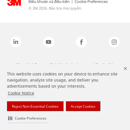
Điều khoản và điều kiện
|
Cookie Preferences
© 3M 2026. Bảo lưu mọi quyền.
Các nhãn hiệu được liệt kê ở trên là các thương hiệu của 3M.
This website uses cookies on your device to enhance site
navigation, analyze site usage, and deliver you
advertisements based on your interests.
Cookie Notice
Reject Non-Essential Cookies
Accept Cookies
Cookie Preferences