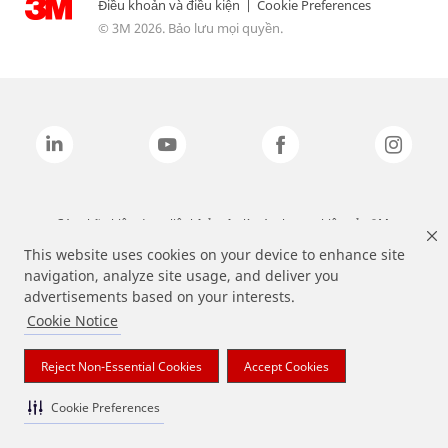
Điều khoản và điều kiện
|
Cookie Preferences
© 3M 2026. Bảo lưu mọi quyền.
Các nhãn hiệu được liệt kê ở trên là các thương hiệu của 3M.
This website uses cookies on your device to enhance site
navigation, analyze site usage, and deliver you
advertisements based on your interests.
Cookie Notice
Reject Non-Essential Cookies
Accept Cookies
Cookie Preferences