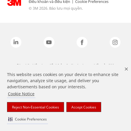
Điều khoản và điều kiện
|
Cookie Preferences
© 3M 2026. Bảo lưu mọi quyền.
Các nhãn hiệu được liệt kê ở trên là các thương hiệu của 3M.
This website uses cookies on your device to enhance site
navigation, analyze site usage, and deliver you
advertisements based on your interests.
Cookie Notice
Reject Non-Essential Cookies
Accept Cookies
Cookie Preferences