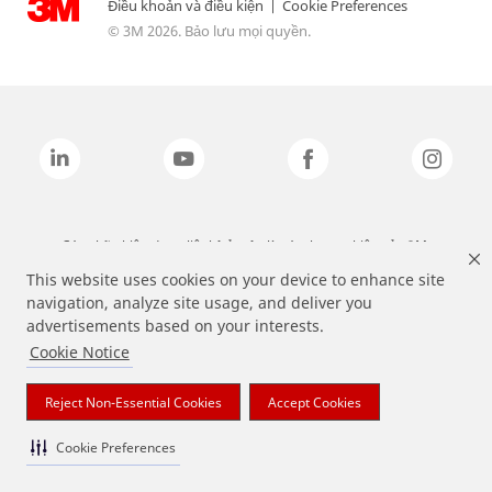
Điều khoản và điều kiện
|
Cookie Preferences
© 3M 2026. Bảo lưu mọi quyền.
Các nhãn hiệu được liệt kê ở trên là các thương hiệu của 3M.
This website uses cookies on your device to enhance site
navigation, analyze site usage, and deliver you
advertisements based on your interests.
Cookie Notice
Reject Non-Essential Cookies
Accept Cookies
Cookie Preferences