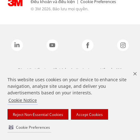
Điều khoản và điều kiện
|
Cookie Preferences
© 3M 2026. Bảo lưu mọi quyền.
Các nhãn hiệu được liệt kê ở trên là các thương hiệu của 3M.
This website uses cookies on your device to enhance site
navigation, analyze site usage, and deliver you
advertisements based on your interests.
Cookie Notice
Reject Non-Essential Cookies
Accept Cookies
Cookie Preferences