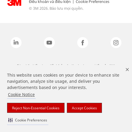
Điều khoản và điều kiện
|
Cookie Preferences
© 3M 2026. Bảo lưu mọi quyền.
Các nhãn hiệu được liệt kê ở trên là các thương hiệu của 3M.
This website uses cookies on your device to enhance site
navigation, analyze site usage, and deliver you
advertisements based on your interests.
Cookie Notice
Reject Non-Essential Cookies
Accept Cookies
Cookie Preferences