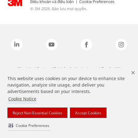
Điều khoản và điều kiện
|
Cookie Preferences
© 3M 2026. Bảo lưu mọi quyền.
Các nhãn hiệu được liệt kê ở trên là các thương hiệu của 3M.
This website uses cookies on your device to enhance site
navigation, analyze site usage, and deliver you
advertisements based on your interests.
Cookie Notice
Reject Non-Essential Cookies
Accept Cookies
Cookie Preferences