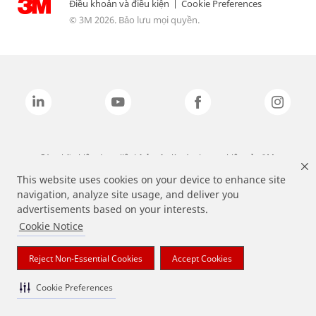
Điều khoản và điều kiện
|
Cookie Preferences
© 3M 2026. Bảo lưu mọi quyền.
Các nhãn hiệu được liệt kê ở trên là các thương hiệu của 3M.
This website uses cookies on your device to enhance site
navigation, analyze site usage, and deliver you
advertisements based on your interests.
Cookie Notice
Reject Non-Essential Cookies
Accept Cookies
Cookie Preferences