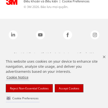
Điều khoản và điều kiện
|
Cookie Preferences
© 3M 2026. Bảo lưu mọi quyền.
Các nhãn hiệu được liệt kê ở trên là các thương hiệu của 3M.
This website uses cookies on your device to enhance site
navigation, analyze site usage, and deliver you
advertisements based on your interests.
Cookie Notice
Reject Non-Essential Cookies
Accept Cookies
Cookie Preferences