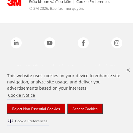
Điều khoản và điều kiện
|
Cookie Preferences
© 3M 2026. Bảo lưu mọi quyền.
Các nhãn hiệu được liệt kê ở trên là các thương hiệu của 3M.
This website uses cookies on your device to enhance site
navigation, analyze site usage, and deliver you
advertisements based on your interests.
Cookie Notice
Reject Non-Essential Cookies
Accept Cookies
Cookie Preferences