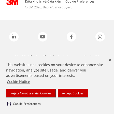
Điều khoản và điều kiện
|
Cookie Preferences
© 3M 2026. Bảo lưu mọi quyền.
Các nhãn hiệu được liệt kê ở trên là các thương hiệu của 3M.
This website uses cookies on your device to enhance site
navigation, analyze site usage, and deliver you
advertisements based on your interests.
Cookie Notice
Reject Non-Essential Cookies
Accept Cookies
Cookie Preferences