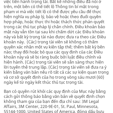
việc tiến hành trọng tài. Bất kể những điều đã nói ở
trên, một bên có thể tiết lộ Thông tin bí mật trong
phạm vi mà việc tiết lộ có thể được yêu cầu để thực
hiện nghĩa vụ pháp lý, bảo vệ hoặc theo đuổi quyền
hợp pháp, hoặc thực thi hoặc thách thức phán quyết
trong các thủ tục pháp lý chân chính. Điều khoản bảo
mật này vẫn tồn tại sau khi chấm dứt các Điều khoản
này và bất kỳ trọng tài nào được đưa ra theo các Điều
khoản này. (Các) trọng tài viên sẽ không có thẩm
quyền xác nhận một vụ kiện tập thể; thêm bất kỳ bên
nào; thay đổi hoặc bỏ qua các quy định của các Điều
khoản này và sẽ bị ràng buộc bởi luật điều chỉnh và
hiện hành. (Các) trọng tài viên sẽ sẵn sàng thực hiện
lời tuyên thệ trung lập. (Các) trọng tài viên sẽ đưa ra ý
kiến bằng văn bản nêu rõ tất cả các sự kiện quan trọng
và cơ sở quyết định của họ trong vòng sáu mươi (60)
ngày kể từ ngày kết thúc thủ tục trọng tài.
Bạn có quyền rút khỏi các quy định của Mục này bằng
cách gửi thông báo bằng văn bản về quyết định chọn
không tham gia của bạn đến địa chỉ sau: 3M Legal
Affairs, 3M Center, 220-9E-01, St. Paul, Minnesota,
55144-1000, United States of America, đóng dấu bưu