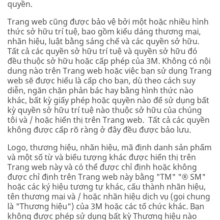
quyền.
Trang web cũng được bảo vệ bởi một hoặc nhiều hình
thức sở hữu trí tuệ, bao gồm kiểu dáng thương mại,
nhãn hiệu, luật bằng sáng chế và các quyền sở hữu.
Tất cả các quyền sở hữu trí tuệ và quyền sở hữu đó
đều thuộc sở hữu hoặc cấp phép của 3M. Không có nội
dung nào trên Trang web hoặc việc bạn sử dụng Trang
web sẽ được hiểu là cấp cho bạn, dù theo cách suy
diễn, ngăn chặn phản bác hay bằng hình thức nào
khác, bất kỳ giấy phép hoặc quyền nào để sử dụng bất
kỳ quyền sở hữu trí tuệ nào thuộc sở hữu của chúng
tôi và / hoặc hiển thị trên Trang web. Tất cả các quyền
không được cấp rõ ràng ở đây đều được bảo lưu.
Logo, thương hiệu, nhãn hiệu, mã định danh sản phẩm
và một số từ và biểu tượng khác được hiển thị trên
Trang web này và có thể được chỉ định hoặc không
được chỉ định trên Trang web này bằng "TM" "® SM"
hoặc các ký hiệu tương tự khác, cấu thành nhãn hiệu,
tên thương mại và / hoặc nhãn hiệu dịch vụ (gọi chung
là "Thương hiệu") của 3M hoặc các tổ chức khác. Bạn
không được phép sử dụng bất kỳ Thương hiệu nào