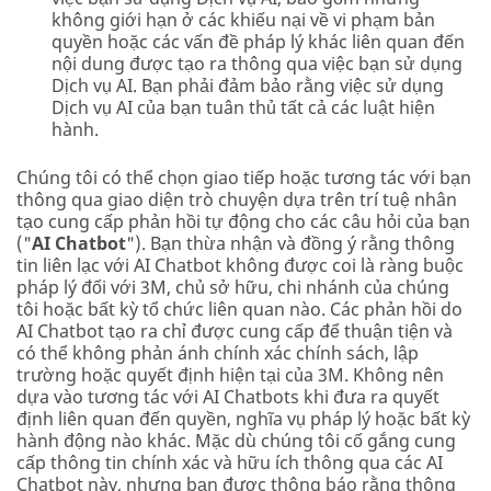
không giới hạn ở các khiếu nại về vi phạm bản
quyền hoặc các vấn đề pháp lý khác liên quan đến
nội dung được tạo ra thông qua việc bạn sử dụng
Dịch vụ AI. Bạn phải đảm bảo rằng việc sử dụng
Dịch vụ AI của bạn tuân thủ tất cả các luật hiện
hành.
Chúng tôi có thể chọn giao tiếp hoặc tương tác với bạn
thông qua giao diện trò chuyện dựa trên trí tuệ nhân
tạo cung cấp phản hồi tự động cho các câu hỏi của bạn
("
AI Chatbot
"). Bạn thừa nhận và đồng ý rằng thông
tin liên lạc với AI Chatbot không được coi là ràng buộc
pháp lý đối với 3M, chủ sở hữu, chi nhánh của chúng
tôi hoặc bất kỳ tổ chức liên quan nào. Các phản hồi do
AI Chatbot tạo ra chỉ được cung cấp để thuận tiện và
có thể không phản ánh chính xác chính sách, lập
trường hoặc quyết định hiện tại của 3M. Không nên
dựa vào tương tác với AI Chatbots khi đưa ra quyết
định liên quan đến quyền, nghĩa vụ pháp lý hoặc bất kỳ
hành động nào khác. Mặc dù chúng tôi cố gắng cung
cấp thông tin chính xác và hữu ích thông qua các AI
Chatbot này, nhưng bạn được thông báo rằng thông