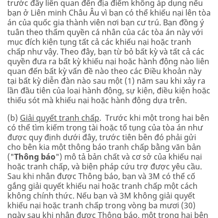
trước đây liên quan đến địa điểm không áp dụng nếu
bạn ở Liên minh Châu Âu vì bạn có thể khiếu nại lên tòa
án của quốc gia thành viên nơi bạn cư trú. Bạn đồng ý
tuân theo thẩm quyền cá nhân của các tòa án này với
mục đích kiện tụng tất cả các khiếu nại hoặc tranh
chấp như vậy. Theo đây, bạn từ bỏ bất kỳ và tất cả các
quyền đưa ra bất kỳ khiếu nại hoặc hành động nào liên
quan đến bất kỳ vấn đề nào theo các Điều khoản này
tại bất kỳ diễn đàn nào sau một (1) năm sau khi xảy ra
lần đầu tiên của loại hành động, sự kiện, điều kiện hoặc
thiếu sót mà khiếu nại hoặc hành động dựa trên.
(b)
Giải quyết tranh chấp
. Trước khi một trong hai bên
có thể tìm kiếm trọng tài hoặc tố tụng của tòa án như
được quy định dưới đây, trước tiên bên đó phải gửi
cho bên kia một thông báo tranh chấp bằng văn bản
("
Thông báo
") mô tả bản chất và cơ sở của khiếu nại
hoặc tranh chấp, và biện pháp cứu trợ được yêu cầu.
Sau khi nhận được Thông báo, bạn và 3M có thể cố
gắng giải quyết khiếu nại hoặc tranh chấp một cách
không chính thức. Nếu bạn và 3M không giải quyết
khiếu nại hoặc tranh chấp trong vòng ba mươi (30)
ngày sau khi nhận được Thông báo, một trong hai bên