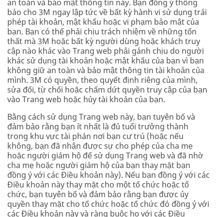
an toàn và bảo mật thông tin này. Bạn đồng ý thông
báo cho 3M ngay lập tức về bất kỳ hành vi sử dụng trái
phép tài khoản, mật khẩu hoặc vi phạm bảo mật của
bạn. Bạn có thể phải chịu trách nhiệm về những tổn
thất mà 3M hoặc bất kỳ người dùng hoặc khách truy
cập nào khác vào Trang web phải gánh chịu do người
khác sử dụng tài khoản hoặc mật khẩu của bạn vì bạn
không giữ an toàn và bảo mật thông tin tài khoản của
mình. 3M có quyền, theo quyết định riêng của mình,
sửa đổi, từ chối hoặc chấm dứt quyền truy cập của bạn
vào Trang web hoặc hủy tài khoản của bạn.
Bằng cách sử dụng Trang web này, bạn tuyên bố và
đảm bảo rằng bạn ít nhất là đủ tuổi trưởng thành
trong khu vực tài phán nơi bạn cư trú (hoặc nếu
không, bạn đã nhận được sự cho phép của cha mẹ
hoặc người giám hộ để sử dụng Trang web và đã nhờ
cha mẹ hoặc người giám hộ của bạn thay mặt bạn
đồng ý với các Điều khoản này). Nếu bạn đồng ý với các
Điều khoản này thay mặt cho một tổ chức hoặc tổ
chức, bạn tuyên bố và đảm bảo rằng bạn được ủy
quyền thay mặt cho tổ chức hoặc tổ chức đó đồng ý với
các Điều khoản này và ràng buộc họ với các Điều