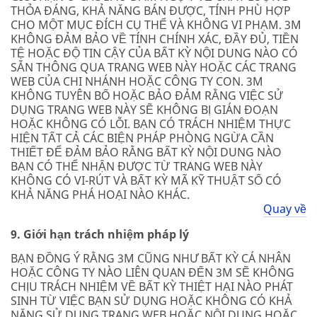
THỎA ĐÁNG, KHẢ NĂNG BÁN ĐƯỢC, TÍNH PHÙ HỢP
CHO MỘT MỤC ĐÍCH CỤ THỂ VÀ KHÔNG VI PHẠM. 3M
KHÔNG ĐẢM BẢO VỀ TÍNH CHÍNH XÁC, ĐẦY ĐỦ, TIỀN
TỆ HOẶC ĐỘ TIN CẬY CỦA BẤT KỲ NỘI DUNG NÀO CÓ
SẴN THÔNG QUA TRANG WEB NÀY HOẶC CÁC TRANG
WEB CỦA CHI NHÁNH HOẶC CÔNG TY CON. 3M
KHÔNG TUYÊN BỐ HOẶC BẢO ĐẢM RẰNG VIỆC SỬ
DỤNG TRANG WEB NÀY SẼ KHÔNG BỊ GIÁN ĐOẠN
HOẶC KHÔNG CÓ LỖI. BẠN CÓ TRÁCH NHIỆM THỰC
HIỆN TẤT CẢ CÁC BIỆN PHÁP PHÒNG NGỪA CẦN
THIẾT ĐỂ ĐẢM BẢO RẰNG BẤT KỲ NỘI DUNG NÀO
BẠN CÓ THỂ NHẬN ĐƯỢC TỪ TRANG WEB NÀY
KHÔNG CÓ VI-RÚT VÀ BẤT KỲ MÃ KỸ THUẬT SỐ CÓ
KHẢ NĂNG PHÁ HOẠI NÀO KHÁC.
Quay về
9. Giới hạn trách nhiệm pháp lý
BẠN ĐỒNG Ý RẰNG 3M CŨNG NHƯ BẤT KỲ CÁ NHÂN
HOẶC CÔNG TY NÀO LIÊN QUAN ĐẾN 3M SẼ KHÔNG
CHỊU TRÁCH NHIỆM VỀ BẤT KỲ THIỆT HẠI NÀO PHÁT
SINH TỪ VIỆC BẠN SỬ DỤNG HOẶC KHÔNG CÓ KHẢ
NĂNG SỬ DỤNG TRANG WEB HOẶC NỘI DUNG HOẶC