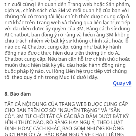
tin cuối cùng liên quan đến Trang web hoặc Sản phẩm,
dịch vụ, chính sách của 3M và mối quan hệ của bạn với
chúng tôi có trong tài liệu chính thức được cung cấp ở
nơi khác trên Trang web và thông qua liên lạc trực tiếp
với đại diện được ủy quyền của 3M. Bằng cách sử dụng
AI Chatbot, bạn đồng ý rõ ràng và hiểu rằng 3M không
chịu trách nhiệm về bất kỳ sự không chính xác hoặc lỗi
nào do AI Chatbot cung cấp, cũng như bất kỳ hành
động nào được thực hiện dựa trên thông tin do AI
Chatbot cung cấp. Nếu bạn cần hỗ trợ chính thức hoặc
muốn thực hiện bất kỳ yêu cầu hoặc hành động ràng
buộc pháp lý nào, vui lòng Liên hệ trực tiếp với chúng
tôi theo quy định trong Mục 16 dưới đây.
Quay về
8. Bảo đảm
TẤT CẢ NỘI DUNG CỦA TRANG WEB ĐƯỢC CUNG CẤP
CHO BẠN TRÊN CƠ SỞ "NGUYÊN TRẠNG" VÀ "SẴN
CÓ". 3M TỪ CHỐI TẤT CẢ CÁC BẢO ĐẢM DƯỚI BẤT KỲ
HÌNH THỨC NÀO, RÕ RÀNG HAY NGỤ Ý, THEO LUẬT
ĐỊNH HOẶC CÁCH KHÁC, BAO GỒM NHƯNG KHÔNG
GIỚI HẠN Ở CÁC BẢO ĐẢM NGỤ Ý VỀ CHẤT LƯỢNG