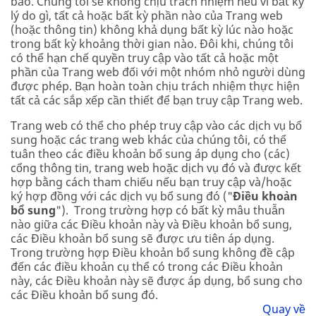
báo. Chúng tôi sẽ không chịu trách nhiệm nếu vì bất kỳ
lý do gì, tất cả hoặc bất kỳ phần nào của Trang web
(hoặc thông tin) không khả dụng bất kỳ lúc nào hoặc
trong bất kỳ khoảng thời gian nào. Đôi khi, chúng tôi
có thể hạn chế quyền truy cập vào tất cả hoặc một
phần của Trang web đối với một nhóm nhỏ người dùng
được phép. Bạn hoàn toàn chịu trách nhiệm thực hiện
tất cả các sắp xếp cần thiết để bạn truy cập Trang web.
Trang web có thể cho phép truy cập vào các dịch vụ bổ
sung hoặc các trang web khác của chúng tôi, có thể
tuân theo các điều khoản bổ sung áp dụng cho (các)
cổng thông tin, trang web hoặc dịch vụ đó và được kết
hợp bằng cách tham chiếu nếu bạn truy cập và/hoặc
ký hợp đồng với các dịch vụ bổ sung đó ("
Điều khoản
bổ sung
"). Trong trường hợp có bất kỳ mâu thuẫn
nào giữa các Điều khoản này và Điều khoản bổ sung,
các Điều khoản bổ sung sẽ được ưu tiên áp dụng.
Trong trường hợp Điều khoản bổ sung không đề cập
đến các điều khoản cụ thể có trong các Điều khoản
này, các Điều khoản này sẽ được áp dụng, bổ sung cho
các Điều khoản bổ sung đó.
Quay về