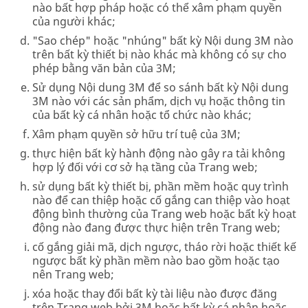
nào bất hợp pháp hoặc có thể xâm phạm quyền
của người khác;
"Sao chép" hoặc "nhúng" bất kỳ Nội dung 3M nào
trên bất kỳ thiết bị nào khác mà không có sự cho
phép bằng văn bản của 3M;
Sử dụng Nội dung 3M để so sánh bất kỳ Nội dung
3M nào với các sản phẩm, dịch vụ hoặc thông tin
của bất kỳ cá nhân hoặc tổ chức nào khác;
Xâm phạm quyền sở hữu trí tuệ của 3M;
thực hiện bất kỳ hành động nào gây ra tải không
hợp lý đối với cơ sở hạ tầng của Trang web;
sử dụng bất kỳ thiết bị, phần mềm hoặc quy trình
nào để can thiệp hoặc cố gắng can thiệp vào hoạt
động bình thường của Trang web hoặc bất kỳ hoạt
động nào đang được thực hiện trên Trang web;
cố gắng giải mã, dịch ngược, tháo rời hoặc thiết kế
ngược bất kỳ phần mềm nào bao gồm hoặc tạo
nên Trang web;
xóa hoặc thay đổi bất kỳ tài liệu nào được đăng
trên Trang web bởi 3M hoặc bất kỳ cá nhân hoặc