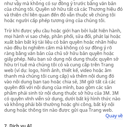
như vậy mà không có sự đồng ý trước bằng văn bản
của chúng tôi. Quyền sở hữu tất cả các Thương hiệu đó
và thiện chí liên quan đến đó vẫn thuộc về chúng tôi
hoặc người cấp phép tương ứng của chúng tôi.
Trừ khi được yêu cầu hoặc giới hạn bởi luật hiện hành,
mọi hành vi sao chép, phân phối, sửa đổi, phát lại hoặc
xuất bản bất kỳ tài liệu có bản quyền hoặc nhãn hiệu
nào đều bị nghiêm cấm mà không có sự đồng ý rõ
ràng bằng văn bản của chủ sở hữu bản quyền hoặc
giấy phép. Nếu bạn sử dụng nội dung thuộc quyền sở
hữu trí tuệ mà chúng tôi có và cung cấp trên Trang
web (ví dụ: logo, hình ảnh, thiết kế, video hoặc âm
thanh mà chúng tôi cung cấp) và thêm nội dung đó
vào nội dung bạn tạo hoặc chia sẻ, 3M giữ tất cả các
quyền đối với nội dung của mình, bao gồm các sản
phẩm phái sinh từ nội dung thuộc sở hữu của 3M. 3M
có quyền vĩnh viễn sử dụng, dưới bất kỳ hình thức nào
và không phải bồi thường hoặc ghi công, bất kỳ nội
dung hoặc thông tin nào được gửi qua Trang web.
Quay về
7. Dịch vụ AI