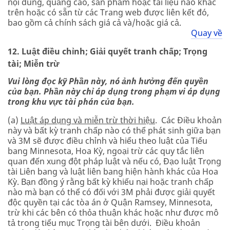
nội dung, quảng cáo, sản phẩm hoặc tài liệu nào khác
trên hoặc có sẵn từ các Trang web được liên kết đó,
bao gồm cả chính sách giá cả và/hoặc giá cả.
Quay về
12. Luật điều chỉnh; Giải quyết tranh chấp; Trọng
tài; Miễn trừ
Vui lòng đọc kỹ Phần này, nó ảnh hưởng đến quyền
của bạn. Phần này chỉ áp dụng trong phạm vi áp dụng
trong khu vực tài phán của bạn.
(a)
Luật áp dụng và miễn trừ thời hiệu
. Các Điều khoản
này và bất kỳ tranh chấp nào có thể phát sinh giữa bạn
và 3M sẽ được điều chỉnh và hiểu theo luật của Tiểu
bang Minnesota, Hoa Kỳ, ngoại trừ các quy tắc liên
quan đến xung đột pháp luật và nếu có, Đạo luật Trọng
tài Liên bang và luật liên bang hiện hành khác của Hoa
Kỳ. Bạn đồng ý rằng bất kỳ khiếu nại hoặc tranh chấp
nào mà bạn có thể có đối với 3M phải được giải quyết
độc quyền tại các tòa án ở Quận Ramsey, Minnesota,
trừ khi các bên có thỏa thuận khác hoặc như được mô
tả trong tiểu mục Trọng tài bên dưới. Điều khoản