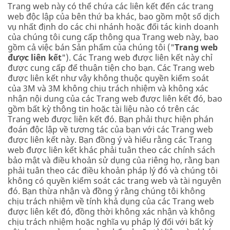
Trang web này có thể chứa các liên kết đến các trang
web độc lập của bên thứ ba khác, bao gồm một số dịch
vụ nhất định do các chi nhánh hoặc đối tác kinh doanh
của chúng tôi cung cấp thông qua Trang web này, bao
gồm cả việc bán Sản phẩm của chúng tôi ("
Trang web
được liên kết
"). Các Trang web được liên kết này chỉ
được cung cấp để thuận tiện cho bạn. Các Trang web
được liên kết như vậy không thuộc quyền kiểm soát
của 3M và 3M không chịu trách nhiệm và không xác
nhận nội dung của các Trang web được liên kết đó, bao
gồm bất kỳ thông tin hoặc tài liệu nào có trên các
Trang web được liên kết đó. Bạn phải thực hiện phán
đoán độc lập về tương tác của bạn với các Trang web
được liên kết này. Bạn đồng ý và hiểu rằng các Trang
web được liên kết khác phải tuân theo các chính sách
bảo mật và điều khoản sử dụng của riêng họ, rằng bạn
phải tuân theo các điều khoản pháp lý đó và chúng tôi
không có quyền kiểm soát các trang web và tài nguyên
đó. Bạn thừa nhận và đồng ý rằng chúng tôi không
chịu trách nhiệm về tính khả dụng của các Trang web
được liên kết đó, đồng thời không xác nhận và không
chịu trách nhiệm hoặc nghĩa vụ pháp lý đối với bất kỳ