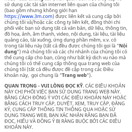
sử dụng các tài sản internet liên quan của chúng tôi
(bao gồm nhưng không giới hạn
https://www.3m.com
) được liên kết và cung cấp bởi
chúng tôi và/hoặc các công ty liên kết, đồng thời chi
phối việc bạn sử dụng tất cả văn bản, dữ liệu, thông tin,
đồ họa, ảnh, âm thanh, video, nội dung, tài liệu, tài liệu
quảng cáo, tải xuống, ứng dụng phần mềm, v.v. có
trong tài liệu này (tất cả đều được chúng tôi gọi là "
Nội
dung
") mà chúng tôi và các chi nhánh của chúng tôi có
thể cung cấp cho bạn, cũng như bất kỳ dịch vụ nào mà
chúng tôi có thể cung cấp thông qua trang web của
chúng tôi (tất cả đều được đề cập trong các Điều
khoản này, gọi chung là "
Trang web
").
QUAN TRỌNG - VUI LÒNG ĐỌC KỸ
. CÁC ĐIỀU KHOẢN
NÀY CHI PHỐI VIỆC BẠN SỬ DỤNG TRANG WEB NÀY.
BẰNG CÁCH ĐỒNG Ý VỚI CÁC ĐIỀU KHOẢN NÀY HOẶC
BẰNG CÁCH TRUY CẬP, DUYỆT, XEM, TRUY CẬP, ĐĂNG
KÝ, CUNG CẤP THÔNG TIN THÔNG QUA HOẶC SỬ
DỤNG TRANG WEB, BẠN XÁC NHẬN RẰNG BẠN ĐÃ
ĐỌC, HIỂU VÀ ĐỒNG Ý BỊ RÀNG BUỘC BỞI CÁC ĐIỀU
KHOẢN NÀY.