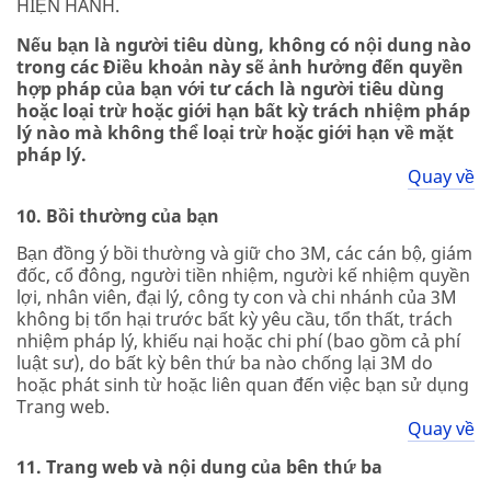
HIỆN HÀNH.
Nếu bạn là người tiêu dùng, không có nội dung nào
trong các Điều khoản này sẽ ảnh hưởng đến quyền
hợp pháp của bạn với tư cách là người tiêu dùng
hoặc loại trừ hoặc giới hạn bất kỳ trách nhiệm pháp
lý nào mà không thể loại trừ hoặc giới hạn về mặt
pháp lý.
Quay về
10. Bồi thường của bạn
Bạn đồng ý bồi thường và giữ cho 3M, các cán bộ, giám
đốc, cổ đông, người tiền nhiệm, người kế nhiệm quyền
lợi, nhân viên, đại lý, công ty con và chi nhánh của 3M
không bị tổn hại trước bất kỳ yêu cầu, tổn thất, trách
nhiệm pháp lý, khiếu nại hoặc chi phí (bao gồm cả phí
luật sư), do bất kỳ bên thứ ba nào chống lại 3M do
hoặc phát sinh từ hoặc liên quan đến việc bạn sử dụng
Trang web.
Quay về
11. Trang web và nội dung của bên thứ ba