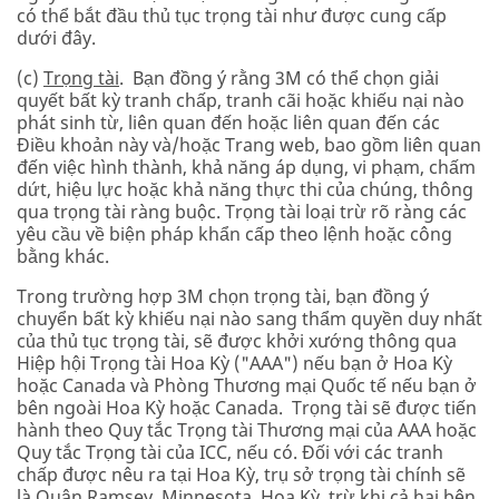
có thể bắt đầu thủ tục trọng tài như được cung cấp
dưới đây.
(c)
Trọng tài
. Bạn đồng ý rằng 3M có thể chọn giải
quyết bất kỳ tranh chấp, tranh cãi hoặc khiếu nại nào
phát sinh từ, liên quan đến hoặc liên quan đến các
Điều khoản này và/hoặc Trang web, bao gồm liên quan
đến việc hình thành, khả năng áp dụng, vi phạm, chấm
dứt, hiệu lực hoặc khả năng thực thi của chúng, thông
qua trọng tài ràng buộc. Trọng tài loại trừ rõ ràng các
yêu cầu về biện pháp khẩn cấp theo lệnh hoặc công
bằng khác.
Trong trường hợp 3M chọn trọng tài, bạn đồng ý
chuyển bất kỳ khiếu nại nào sang thẩm quyền duy nhất
của thủ tục trọng tài, sẽ được khởi xướng thông qua
Hiệp hội Trọng tài Hoa Kỳ ("AAA") nếu bạn ở Hoa Kỳ
hoặc Canada và Phòng Thương mại Quốc tế nếu bạn ở
bên ngoài Hoa Kỳ hoặc Canada. Trọng tài sẽ được tiến
hành theo Quy tắc Trọng tài Thương mại của AAA hoặc
Quy tắc Trọng tài của ICC, nếu có. Đối với các tranh
chấp được nêu ra tại Hoa Kỳ, trụ sở trọng tài chính sẽ
là Quận Ramsey, Minnesota, Hoa Kỳ, trừ khi cả hai bên