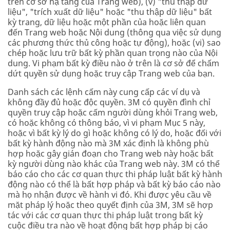
trên cơ sở hạ tầng của Trang web), (v) "thu thập dữ
liệu", "trích xuất dữ liệu" hoặc "thu thập dữ liệu" bất
kỳ trang, dữ liệu hoặc một phần của hoặc liên quan
đến Trang web hoặc Nội dung (thông qua việc sử dụng
các phương thức thủ công hoặc tự động), hoặc (vi) sao
chép hoặc lưu trữ bất kỳ phần quan trọng nào của Nội
dung. Vi phạm bất kỳ điều nào ở trên là cơ sở để chấm
dứt quyền sử dụng hoặc truy cập Trang web của bạn.
Danh sách các lệnh cấm này cung cấp các ví dụ và
không đầy đủ hoặc độc quyền. 3M có quyền đình chỉ
quyền truy cập hoặc cấm người dùng khỏi Trang web,
có hoặc không có thông báo, vì vi phạm Mục 5 này,
hoặc vì bất kỳ lý do gì hoặc không có lý do, hoặc đối với
bất kỳ hành động nào mà 3M xác định là không phù
hợp hoặc gây gián đoạn cho Trang web này hoặc bất
kỳ người dùng nào khác của Trang web này. 3M có thể
báo cáo cho các cơ quan thực thi pháp luật bất kỳ hành
động nào có thể là bất hợp pháp và bất kỳ báo cáo nào
mà họ nhận được về hành vi đó. Khi được yêu cầu về
mặt pháp lý hoặc theo quyết định của 3M, 3M sẽ hợp
tác với các cơ quan thực thi pháp luật trong bất kỳ
cuộc điều tra nào về hoạt động bất hợp pháp bị cáo