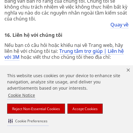
bằng văn bản rõ ràng của chúng tôi. Chúng tôi sẽ
không chịu trách nhiệm về việc không thực hiện bất kỳ
nghĩa vụ nào do các nguyên nhân ngoài tầm kiểm soát
của chúng tôi.
Quay về
16. Liên hệ với chúng tôi
Nếu bạn có câu hỏi hoặc khiếu nại về Trang web, hãy
liên hệ với chúng tôi tại:
Trung tâm trợ giúp | Liên hệ
với 3M
hoặc viết thư cho chúng tôi theo địa chỉ:
Công ty 3M
Người nhận: Các vấn đề pháp lý
This website uses cookies on your device to enhance site
Trung tâm 3M, 220-9E-01
navigation, analyze site usage, and deliver you
St. Paul, Minnesota, 55144-1000, Hoa Kỳ
advertisements based on your interests.
Cookie Notice
Nếu bạn có thắc mắc hoặc thắc mắc về việc 3M thu
thập hoặc sử dụng thông tin cá nhân của bạn, vui lòng
liên hệ với Nhóm Bảo mật của 3M tại
Reject Non-Essential Cookies
Accept Cookies
Privacy_Office@mmm.com.
Cookie Preferences
Nếu bạn có bất kỳ câu hỏi hoặc thắc mắc nào liên quan
đến các biện pháp bảo mật dữ liệu của 3M, vui lòng liên