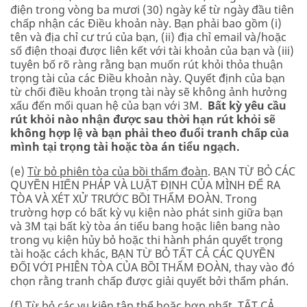
điện trong vòng ba mươi (30) ngày kể từ ngày đầu tiên
chấp nhận các Điều khoản này. Bạn phải bao gồm (i)
tên và địa chỉ cư trú của bạn, (ii) địa chỉ email và/hoặc
số điện thoại được liên kết với tài khoản của bạn và (iii)
tuyên bố rõ ràng rằng bạn muốn rút khỏi thỏa thuận
trọng tài của các Điều khoản này. Quyết định của bạn
từ chối điều khoản trọng tài này sẽ không ảnh hưởng
xấu đến mối quan hệ của bạn với 3M.
Bất kỳ yêu cầu
rút khỏi nào nhận được sau thời hạn rút khỏi sẽ
không hợp lệ và bạn phải theo đuổi tranh chấp của
mình tại trọng tài hoặc tòa án tiểu ngạch.
(e)
Từ bỏ phiên tòa của bồi thẩm đoàn
. BẠN TỪ BỎ CÁC
QUYỀN HIẾN PHÁP VÀ LUẬT ĐỊNH CỦA MÌNH ĐỂ RA
TÒA VÀ XÉT XỬ TRƯỚC BỒI THẨM ĐOÀN. Trong
trường hợp có bất kỳ vụ kiện nào phát sinh giữa bạn
và 3M tại bất kỳ tòa án tiểu bang hoặc liên bang nào
trong vụ kiện hủy bỏ hoặc thi hành phán quyết trọng
tài hoặc cách khác, BẠN TỪ BỎ TẤT CẢ CÁC QUYỀN
ĐỐI VỚI PHIÊN TÒA CỦA BỒI THẨM ĐOÀN, thay vào đó
chọn rằng tranh chấp được giải quyết bởi thẩm phán.
(f)
Từ bỏ các vụ kiện tập thể hoặc hợp nhất
. TẤT CẢ