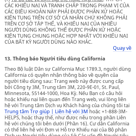
CÁC KHIẾU NẠI VÀ TRANH CHẤP TRONG PHẠM VI CỦA
CÁC ĐIỀU KHOẢN NÀY PHẢI ĐƯỢC PHÂN XỬ HOẶC
KIỆN TỤNG TRÊN CƠ SỞ CÁ NHÂN CHỨ KHÔNG PHẢI
TRÊN CƠ SỞ TẬP THỂ, VÀ KHIẾU NẠI CỦA NHIỀU
NGƯỜI DÙNG KHÔNG THỂ ĐƯỢC PHÂN XỬ HOẶC
KIỆN TỤNG CHUNG HOẶC HỢP NHẤT VỚI KHIẾU NẠI
CỦA BẤT KỲ NGƯỜI DÙNG NÀO KHÁC.
Quay về
13. Thông báo Người tiêu dùng California
Theo Bộ luật Dân sự California Mục 1789.3, người dùng
California có quyền nhận thông báo về quyền của
người tiêu dùng sau: Trang web này được cung cấp
bởi Công ty 3M, Trung tâm 3M, 220-9E-01, St. Paul,
Minnesota, 55144-1000, Hoa Kỳ. Nếu Bạn có câu hỏi
hoặc khiếu nại liên quan đến Trang web, vui lòng liên
hệ với Trung tâm Dịch vụ Khách hàng của chúng tôi tại
Trung tâm Trợ giúp | Liên hệ với 3M
hoặc +1-888-3M-
HELPS, hoặc thay thế, như được nêu trong phần Liên
hệ với chúng tôi bên dưới (Phần 16). Cư dân California
có thể liên hệ với Đơn vị Hỗ trợ Khiếu nại của Bộ phận
Dịch vụ Người tiêu dùng của Sở Các vấn đề Người tiêu