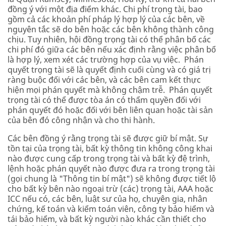
đồng ý với một địa điểm khác. Chi phí trọng tài, bao
gồm cả các khoản phí pháp lý hợp lý của các bên, về
nguyên tắc sẽ do bên hoặc các bên không thành công
chịu. Tuy nhiên, hội đồng trọng tài có thể phân bổ các
chi phí đó giữa các bên nếu xác định rằng việc phân bổ
là hợp lý, xem xét các trường hợp của vụ việc. Phán
quyết trọng tài sẽ là quyết định cuối cùng và có giá trị
ràng buộc đối với các bên, và các bên cam kết thực
hiện mọi phán quyết mà không chậm trễ. Phán quyết
trọng tài có thể được tòa án có thẩm quyền đối với
phán quyết đó hoặc đối với bên liên quan hoặc tài sản
của bên đó công nhận và cho thi hành.
Các bên đồng ý rằng trọng tài sẽ được giữ bí mật. Sự
tồn tại của trọng tài, bất kỳ thông tin không công khai
nào được cung cấp trong trọng tài và bất kỳ đệ trình,
lệnh hoặc phán quyết nào được đưa ra trong trọng tài
(gọi chung là "Thông tin bí mật") sẽ không được tiết lộ
cho bất kỳ bên nào ngoại trừ (các) trọng tài, AAA hoặc
ICC nếu có, các bên, luật sư của họ, chuyên gia, nhân
chứng, kế toán và kiểm toán viên, công ty bảo hiểm và
tái bảo hiểm, và bất kỳ người nào khác cần thiết cho