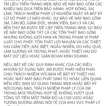
TÀI LIỆU TRÊN TRANG WEB. BẢO VỆ NÀY BAO GỒM CÁC
KHIẾU NẠI DỰA TRÊN BẢO HÀNH, HỢP ĐỒNG, SAI
LẦM, TRÁCH NHIỆM PHÁP LÝ NGHIÊM NGẶT VÀ BẤT KỲ
CƠ SỞ PHÁP LÝ NÀO KHÁC. SỰ BẢO VỆ NÀY BAO GỒM
3M, CÁN BỘ, GIÁM ĐỐC, NHÂN VIÊN, ĐẠI LÝ VÀ CÁC
BÊN THỨ BA ĐƯỢC ĐỀ CẬP TRÊN TRANG WEB. SỰ BẢO
VỆ NÀY BAO GỒM TẤT CẢ CÁC TỔN THẤT BAO GỒM
NHƯNG KHÔNG GIỚI HẠN VÀ TRONG PHẠM VI PHÁP
LUẬT CHO PHÉP, TỔN THẤT LỢI NHUẬN VÀ CÁC THIỆT
HẠI GIÁN TIẾP, ĐẶC BIỆT, NGẪU NHIÊN, DO HẬU QUẢ,
LÀM GƯƠNG VÀ TRỪNG PHẠT, HOẶC THIỆT HẠI DO
MẤT DỮ LIỆU HOẶC GIÁN ĐOẠN KINH DOANH.
NẾU, BẤT KỂ CÁC QUY ĐỊNH KHÁC CỦA CÁC ĐIỀU
KHOẢN SỬ DỤNG NÀY, 3M ĐƯỢC PHÁT HIỆN PHẢI
CHỊU TRÁCH NHIỆM VỚI BẠN VỀ BẤT KỲ THIỆT HẠI
HOẶC MẤT MÁT NÀO PHÁT SINH TỪ HOẶC LIÊN QUAN
ĐẾN VIỆC BẠN SỬ DỤNG TRANG WEB HOẶC BẤT KỲ
NỘI DUNG NÀO, TRÁCH NHIỆM PHÁP LÝ CỦA 3M
TRONG MỌI TRƯỜNG HỢP SẼ KHÔNG VƯỢT QUÁ
TỔNG SỐ TIỀN MỘT TRĂM ĐÔ LA (100 USD) HOẶC
TƯƠNG ĐƯƠNG BẰNG NỘI TỆ CỦA KHU VỰC PHÁP LÝ