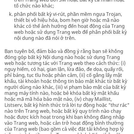
tổ chức nào khác;
phân phối bất kỳ vi-rút, phần mềm ngựa Trojan,
thiết bị vô hiệu hóa, bom hẹn giờ hoặc mã nào
khác có thể ảnh hưởng đến hoạt động của Trang
web hoặc sử dụng Trang web để phân phối bất kỳ
nội dung nào đã nói ở trên.
Bạn tuyên bố, đảm bảo và đồng ý rằng bạn sẽ không
đóng góp bất kỳ Nội dung nào hoặc sử dụng Trang
web hoặc tương tác với Trang web theo cách thức: (i)
nguy hiểm, có hại, gian lận, lừa đảo, đe dọa, quấy rối,
phỉ báng, tục tĩu hoặc phản cảm, (ii) cố gắng lấy mật
khẩu, tài khoản hoặc thông tin bảo mật khác từ bất kỳ
người dùng nào khác, (iii) vi phạm bảo mật của bất kỳ
mạng máy tính nào, hoặc bẻ khóa bất kỳ mật khẩu
hoặc mã mã hóa bảo mật nào, (iv) chạy Maillist,
Listserv, bất kỳ hình thức trả lời tự động hoặc "thư rác"
nào trên Trang web, hoặc bất kỳ quy trình nào chạy
hoặc được kích hoạt trong khi bạn không đăng nhập
vào Trang web, hoặc cản trở hoạt động bình thường
của Trang web (bao gồm cả việc đặt tải không hợp lý