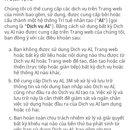
Chúng tôi có thể cung cấp các dịch vụ trên Trang web
của mình bao gồm, sử dụng, được cung cấp bởi hoặc
cấu thành một hệ thống Trí tuệ nhân tạo ("
AI
") (gọi
chung là "
Dịch vụ AI
"). Bằng cách sử dụng bất kỳ Dịch
vụ AI nào được cung cấp trên Trang web của chúng tôi,
bạn đồng ý với các điều khoản sau:
Bạn không được sử dụng Dịch vụ AI, Trang web
hoặc bất kỳ dữ liệu hoặc nội dung nào thu được từ
Dịch vụ AI hoặc Trang web để tạo, đào tạo hoặc cải
thiện (trực tiếp hoặc gián tiếp) bất kỳ dịch vụ hoặc
hệ thống AI nào khác.
Để cung cấp Dịch vụ AI, 3M sẽ xử lý và lưu trữ
thông tin và nội dung bạn nhập vào Dịch vụ AI,
cũng như đầu ra do Dịch vụ AI tạo ra. Việc xử lý và
lưu trữ này là cần thiết để giám sát và ngăn chặn
việc sử dụng hoặc đầu ra của Dịch vụ AI lạm dụng
hoặc có hại.
Bạn hoàn toàn chịu trách nhiệm xử lý và giải quyết
bất kỳ khiếu nại nào của bên thứ ba phát sinh từ
việc bạn sử dụng Dịch vụ AI, bao gồm nhưng