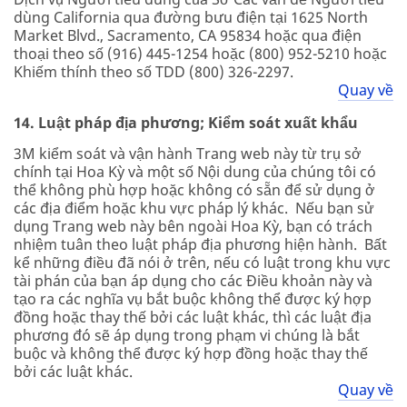
dùng California qua đường bưu điện tại 1625 North
Market Blvd., Sacramento, CA 95834 hoặc qua điện
thoại theo số (916) 445-1254 hoặc (800) 952-5210 hoặc
Khiếm thính theo số TDD (800) 326-2297.
Quay về
14. Luật pháp địa phương; Kiểm soát xuất khẩu
3M kiểm soát và vận hành Trang web này từ trụ sở
chính tại Hoa Kỳ và một số Nội dung của chúng tôi có
thể không phù hợp hoặc không có sẵn để sử dụng ở
các địa điểm hoặc khu vực pháp lý khác. Nếu bạn sử
dụng Trang web này bên ngoài Hoa Kỳ, bạn có trách
nhiệm tuân theo luật pháp địa phương hiện hành. Bất
kể những điều đã nói ở trên, nếu có luật trong khu vực
tài phán của bạn áp dụng cho các Điều khoản này và
tạo ra các nghĩa vụ bắt buộc không thể được ký hợp
đồng hoặc thay thế bởi các luật khác, thì các luật địa
phương đó sẽ áp dụng trong phạm vi chúng là bắt
buộc và không thể được ký hợp đồng hoặc thay thế
bởi các luật khác.
Quay về