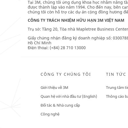
Tại 3M, chúng tôi ứng dụng khoa học nhằm nâng tầm
**
**Site
được thành lập vào năm 1994. Cho đến nay, bên cạ
Building
area
chúng tôi còn hỗ trợ các dự án cộng đồng hướng đến
hygiene
**
***
Consumer-
CÔNG TY TRÁCH NHIỆM HỮU HẠN 3M VIỆT NAM
url**
Office
***
Trụ sở: Tầng 20, Tòa nhà Mapletree Business Cente
/3M/vi_VN/p/c/cleaning-
url**
supplies/i/design-
Giấy chứng nhận đăng ký doanh nghiệp số: 03007884
construction/
/3M/vi_VN/p/c/i/consumer/office/
Hồ Chí Minh
**Site
**Site
Điện thoại: (+84) 28 710 13000
area
area
**
**
HP-
Consumer-
Safety-
PersonalHealthCare
BuildingSafetyProducts
***
***
CÔNG TY CHÚNG TÔI
TIN TỨC
url**
url**
/3M/vi_VN/p/c/i/consumer/personal-
**Site
health-
Giới thiệu về 3M
Trung tâm ti
area
care/
**
Quan hệ với nhà đầu tư (English)
Thông cáo bá
**Site
HP-
area
Đối tác & Nhà cung cấp
CommSolutions-
**
BuildingSafetyProducts
Consumer-
Công nghệ
***
DIYCarCare
url**
***
url**