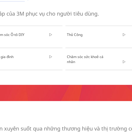
áp của 3M phục vụ cho người tiêu dùng.
en_US/Aerospace/Aircraft/
m sóc Ô-tô DIY
Thủ Công
 gia đình
Chăm sóc sức khoẻ cá
nhân
 xuyên suốt qua những thương hiệu và thị trường cố
y-