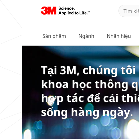
Sản phẩm
Ngành
Nhãn hiệu
Tại 3M, chúng tôi
khoa học thông q
hợp tác để cải th
sống hàng ngày.