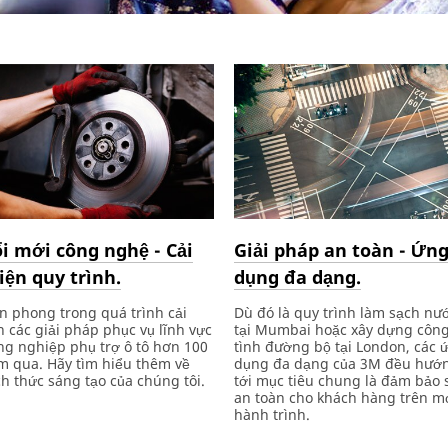
i mới công nghệ - Cải
Giải pháp an toàn - Ứn
iện quy trình.
dụng đa dạng.
n phong trong quá trình cải
Dù đó là quy trình làm sạch nư
n các giải pháp phục vụ lĩnh vực
tại Mumbai hoặc xây dựng côn
ng nghiệp phụ trợ ô tô hơn 100
tình đường bộ tại London, các 
m qua. Hãy tìm hiểu thêm về
dụng đa dạng của 3M đều hướ
h thức sáng tạo của chúng tôi.
tới mục tiêu chung là đảm bảo 
an toàn cho khách hàng trên m
hành trình.