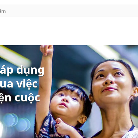
 áp dụng
ua việc
iện cuộc