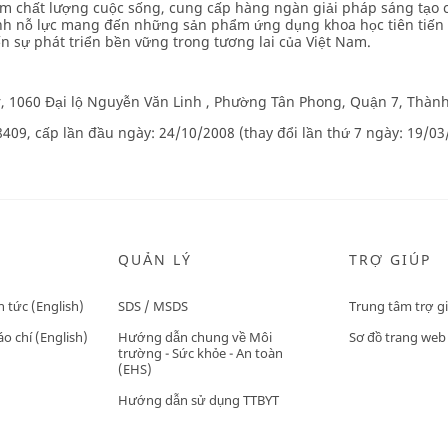
 chất lượng cuộc sống, cung cấp hàng ngàn giải pháp sáng tạo ch
nh nỗ lực mang đến những sản phẩm ứng dụng khoa học tiên tiến 
 sự phát triển bền vững trong tương lai của Việt Nam.
r, 1060 Đại lộ Nguyễn Văn Linh , Phường Tân Phong, Quận 7, Thàn
09, cấp lần đầu ngày: 24/10/2008 (thay đổi lần thứ 7 ngày: 19/03
QUẢN LÝ
TRỢ GIÚP
n tức (English)
SDS / MSDS
Trung tâm trợ g
o chí (English)
Hướng dẫn chung về Môi
Sơ đồ trang web
trường - Sức khỏe - An toàn
(EHS)
Hướng dẫn sử dụng TTBYT