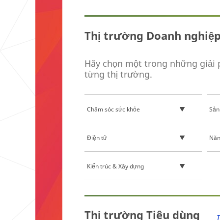
Thị trường Doanh nghiệ
Hãy chọn một trong những giải 
từng thị trường.
Chăm sóc sức khỏe
Sản
Điện tử
Năn
Kiến trúc & Xây dựng
**Site
area
Thị trường Tiêu dùng
**
T