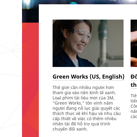
Green Works (US, English)
Đổ
th
Thế giới cần nhiều người hơn
tham gia vào nền kinh tế xanh.
Tiê
Loạt phim tài liệu mới của 3M,
tiế
“Green Works,” tôn vinh năm
Cô
người đang nỗ lực giải quyết các
nă
thách thức về khí hậu và nhu cầu
các
cấp thiết về việc có thêm nhiều
nhân tài để hỗ trợ quá trình
chuyển đổi xanh.