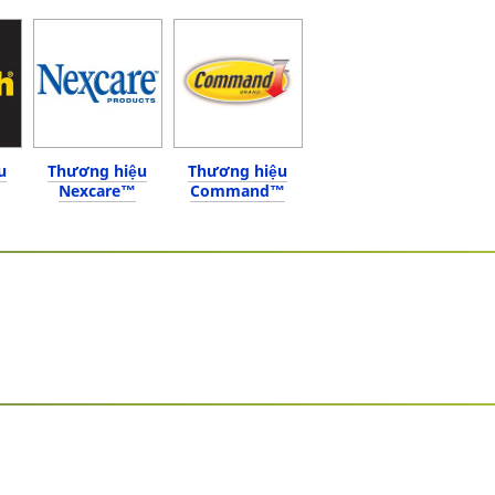
u
Thương hiệu
Thương hiệu
Nexcare™
Command™