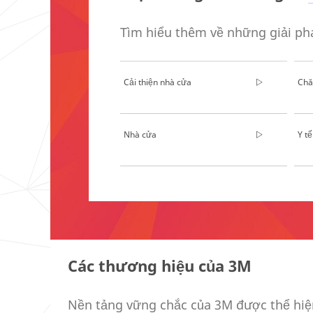
HP-
Transportation-
Aerospace
Tìm hiểu thêm về những giải ph
***
url**
http://solutions.3m.com/wps/portal/3M/
Cải thiện nhà cửa
Chă
**Site
area
**
HP-
Manufacturing-
Nhà cửa
Y tế
Appliance
***
url**
/3M/vi_VN/metalworking-
**Site
vn/
area
**Site
**
area
Car
**
Personalization
HP-
***
DesignConstruct-
Các thương hiệu của 3M
url**
ArchitecturalDesignProducts
***
/3M/vi_VN/car-
url**
personalization-
Nền tảng vững chắc của 3M được thể hiện
https://www.3m.com/3M/en_US/compan
vn/